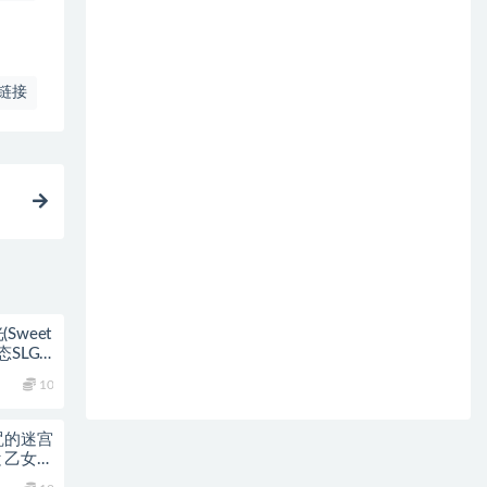
链接
戏
Sweet
动态SLG
10
诅咒的迷宫
宮と乙女達
补更