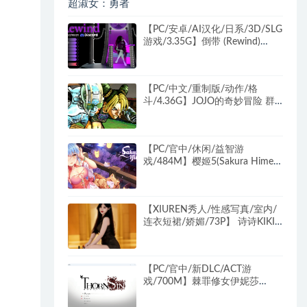
+2.6G+补
【PC/安卓/AI汉化/日系/3D/SLG
游戏/3.35G】倒带 (Rewind)
Ver0.3.5.3 AI汉化版+PC+安卓
+日系3DSLG游戏+3.35G
【PC/中文/重制版/动作/格
斗/4.36G】JOJO的奇妙冒险 群
星之战 (JoJo's Bizarre
Adventure: All-Star Battle R) 中
文重制版+动作格斗游戏+4.36G
【PC/官中/休闲/益智游
戏/484M】樱姬5(Sakura Hime
5) STEAM官方中文版+休闲益智
游戏+484M
【XIUREN秀人/性感写真/室内/
连衣短裙/娇媚/73P】 诗诗KIKI
丝袜美臀 性感主题+桌子+原色丝
袜+性感+73P
【PC/官中/新DLC/ACT游
戏/700M】棘罪修女伊妮莎
(ThornSin) Ver0.6.8 官方中文版
+新DLC+ACT游戏+700M