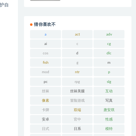
护自
猜你喜欢不
a
act
adv
ai
c
cg
cos
d
dlc
fish
g
m
mod
ntr
p
pc
rpg
slg
丝袜
丝袜美腿
互动
像素
冒险游戏
写真
卡牌
双端
唐安琪
安卓
官中
性感
日式
日系
模特