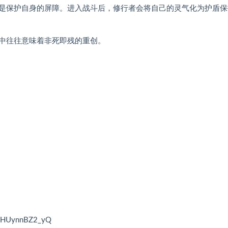
是保护自身的屏障。进入战斗后，修行者会将自己的灵气化为护盾保
中往往意味着非死即残的重创。
GHUynnBZ2_yQ