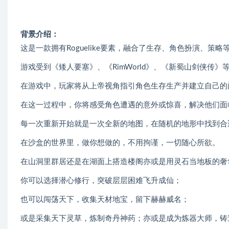
背景介绍：
这是一款拥有Roguelike要素，融合了生存、角色扮演、策
游戏受到《矮人要塞》、《RimWorld》、《新蜀山剑侠传
在游戏中，玩家将从上帝视角指引角色生存生产并建立自己的
在这一过程中，你将感受角色遭遇的意外或惊喜，解决他们面
每一次重新开始就是一次全新的地图，在随机的地形中找到合
在沙盒的世界里，做你想做的，不用拘谨，一切随心所欲。
在山洞里群居还是在湖面上搭造楼阁亦或是用灵石当地板的奢
你可以选择潜心修行，突破层层困难飞升成仙；
也可以闯荡天下，收集天材地宝，留下赫赫威名；
或是采集天下灵草，炼制奇丹神药；亦或是成为炼器大师，铸