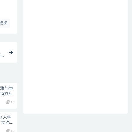
链接
)
妮希雅与契
G游戏&
10
学/大学
卓 动态
10