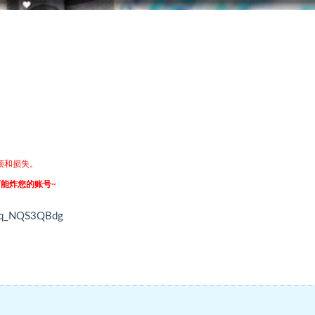
烦和损失。
可能炸您的账号
~
3q_NQS3QBdg