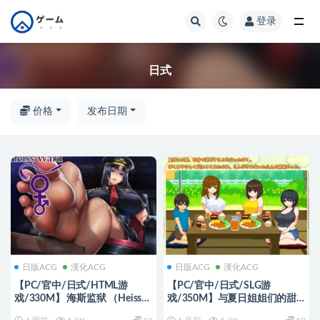
登录
全部
日式
价格
发布日期
日版ACG
漢化ACG
日版ACG
漢化ACG
【PC/官中/日式/HTML游
【PC/官中/日式/SLG游
戏/330M】 海斯监狱 （Heiss
戏/350M】与夏日姐姐们的甜
Ward） Ver1.4 浏览器转中文 步
蜜时光（ぼくと夏のおねえちゃ