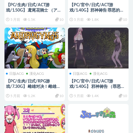
【PC/生肉/日式/ACT游
【PC/官中/日式/ACT游
戏/1.50G】 鸢尾花骑士 （アヤ
戏/1.40G】邪神祷告 罪恶的祈
メルキシエ） Ver0.063 生肉版
祷 （UnHolY PraYeR）
5 月前
1.5K
10
5 月前
1.8K
10
+日式ACT游戏+1.50G
Ver26.02.25 官方中文版+日式
ACT游戏+1.40G
日版ACG
漢化ACG
日版ACG
漢化ACG
【PC/生肉/日式/RPG游
【PC/官中/日式/ACT游
戏/7.30G】 雌雄对决！雌雄同
戏/1.40G】 邪神祷告 （罪恶的
体（雌雄を決せ!アンドロギュ
祈祷 UnHolY PraYeR）
5 月前
1.2K
10
5 月前
1.4K
10
ノス）Ver1.27 生肉版+存档+日
Ver26.01.29 官方中文版+日式
式RPG游戏+7.30G
ACT游戏+1.40G