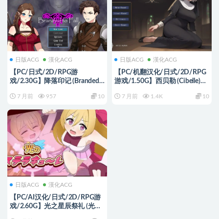
日版ACG
漢化ACG
日版ACG
漢化ACG
【PC/日式/2D/RPG游
【PC/机翻汉化/日式/2D/RPG
戏/2.30G】降落印记 (Branded
游戏/1.50G】西贝勒 (Cibelle)
to Fall) Ver0.4 AI汉化步兵版+日
Ver0.13.1 机翻步兵版+日式
7 月前
957
10
7 月前
1.4K
10
式2DRPG游戏+2.30G
2DRPG游戏+1.50G
日版ACG
漢化ACG
【PC/AI汉化/日式/2D/RPG游
戏/2.60G】光之星辰祭礼 (光の
ステラキューレ)Ver24.10.06 AI