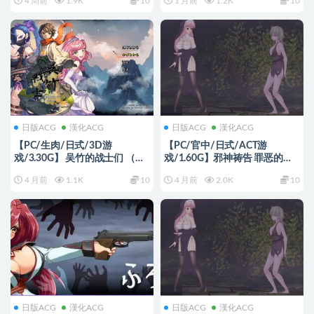
4 周前
1.9K
10
1 月前
1.2K
10
兵版+日式HTML330M
ん達） Ver1.0.2 官中步兵版+全
回想存档+日式SLG游戏+350M
日版ACG
漢化ACG
日版ACG
漢化ACG
【PC/生肉/日式/3D游
【PC/官中/日式/ACT游
戏/3.30G】 吴竹的战士们 （呉
戏/1.60G】邪神祷告 罪恶的祈
竹の戦士たち） 生肉版+日式
祷 （UnHolY PraYeR）
4 月前
1.1K
10
4 月前
2.0K
10
3D游戏+3.30G
Ver26.03.31 官中版+日式ACT游
戏+1.60G
日版ACG
漢化ACG
日版ACG
漢化ACG