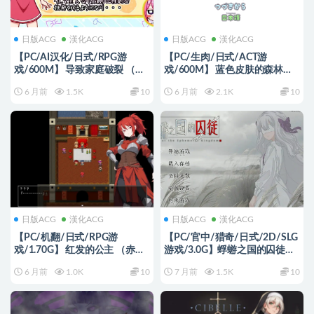
日版ACG
漢化ACG
日版ACG
漢化ACG
【PC/AI汉化/日式/RPG游
【PC/生肉/日式/ACT游
戏/600M】 导致家庭破裂 （で
戏/600M】 蓝色皮肤的森林
家庭崩壊) 内嵌AI汉化版+日式
（Forest of the Blue Skin）
6 月前
1.5K
10
6 月前
2.1K
10
RPG游戏+600M
Ver26.01.30 生肉版+日式ACT游
戏+600M
日版ACG
漢化ACG
日版ACG
漢化ACG
【PC/机翻/日式/RPG游
【PC/官中/猎奇/日式/2D/SLG
戏/1.70G】 红发的公主 （赤髪
游戏/3.0G】蜉蝣之国的囚徒
の仮) Ver1.16 Demo 机翻版+日
(Prisoner of The Ephemeral
6 月前
1.0K
10
7 月前
1.5K
10
式RPG游戏+1.70G
Kingdom) 官方中文版+猎奇+日
式2DSLG游戏+3.0G