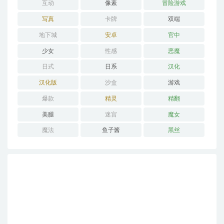
互动
像素
冒险游戏
写真
卡牌
双端
地下城
安卓
官中
少女
性感
恶魔
日式
日系
汉化
汉化版
沙盒
游戏
爆款
精灵
精翻
美腿
迷宫
魔女
魔法
鱼子酱
黑丝