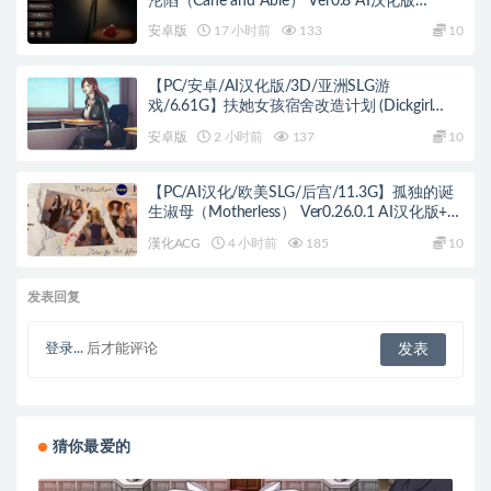
沦陷（Cane and Able） Ver0.8 AI汉化版
+PC+安卓+亚洲SLG游戏+1.81G
安卓版
17 小时前
133
10
【PC/安卓/AI汉化版/3D/亚洲SLG游
戏/6.61G】扶她女孩宿舍改造计划 (Dickgirl
Dorm Revamp) Ver1.5 AI汉化版+PC+安卓+3D
安卓版
2 小时前
137
10
亚洲SLG游戏+6.61G
【PC/AI汉化/欧美SLG/后宫/11.3G】孤独的诞
生淑母（Motherless） Ver0.26.0.1 AI汉化版+欧
美SLG游戏+11.3G
漢化ACG
4 小时前
185
10
发表回复
登录...
后才能评论
猜你最爱的