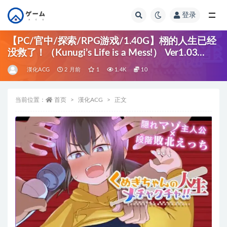
登录
全部
【PC/官中/探索/RPG游戏/1.40G】栩的人生已经
没救了！（Kunugi’s Life is a Mess!） Ver1.03
Steam官中步兵版+自带全回想+探索RPG游戏
漢化ACG
2 月前
1
1.4K
10
+1.40G
当前位置：
首页
漢化ACG
正文