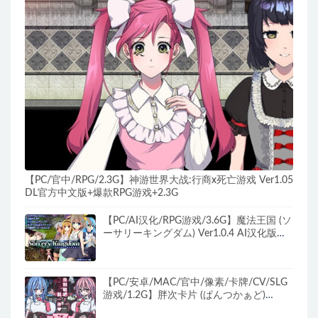
【PC/官中/RPG/2.3G】神游世界大战:行商x死亡游戏 Ver1.05
DL官方中文版+爆款RPG游戏+2.3G
【PC/AI汉化/RPG游戏/3.6G】魔法王国 (ソ
ーサリーキングダム) Ver1.0.4 AI汉化版
+RPG游戏+3.6G
【PC/安卓/MAC/官中/像素/卡牌/CV/SLG
游戏/1.2G】胖次卡片 (ぱんつかぁど)
Ver1.3.1官方中文版+PC+安卓+MAC+像素