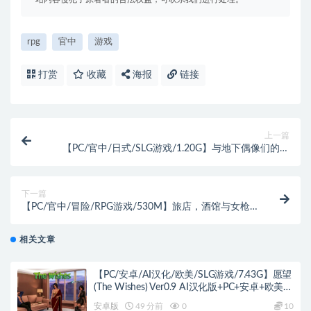
rpg
官中
游戏
打赏
收藏
海报
链接
上一篇
【PC/官中/日式/SLG游戏/1.20G】与地下偶像们的集
训生活～ （地下アイドルたちとの合宿生活～） 官中
版+存档+日式SLG游戏+1.20G
下一篇
【PC/官中/冒险/RPG游戏/530M】旅店，酒馆与女枪
士（Tavern, Inn, and the Halberd） Ver1.1.1 官中步兵
版+存档+冒险RPG游戏+530M
相关文章
【PC/安卓/AI汉化/欧美/SLG游戏/7.43G】愿望
(The Wishes) Ver0.9 AI汉化版+PC+安卓+欧美
SLG游戏+7.43G
安卓版
49 分前
0
10