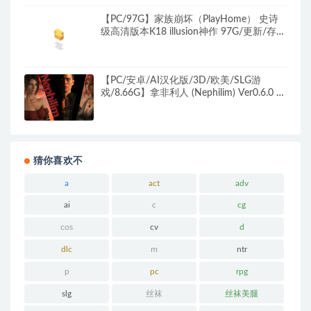
【PC/97G】家族崩坏（PlayHome） 史诗
级高清版本K18 illusion神作 97G/更新/存
档/MOD/你自己去探索
【PC/安卓/AI汉化版/3D/欧美/SLG游
戏/8.66G】拿非利人 (Nephilim) Ver0.6.0 AI
汉化版+PC+安卓+3D欧美SLG游戏+8.66G
猜你喜欢不
a
act
adv
ai
c
cg
cos
cv
d
dlc
m
ntr
p
pc
rpg
slg
丝袜
丝袜美腿