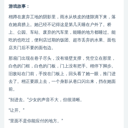
游戏故事：
栩蹲在废弃工地的阴影里，雨水从铁皮的缝隙滴下来，落
在她肩膀上。她已经不记得这是第几天睡在户外了。桥
上、公园、车站、废弃的汽车里，能睡的地方都睡过。能
吃的也吃过，便利店过期的饭团、超市丢弃的水果、面包
店关门后不要的面包边。
那扇门出现在巷子尽头，没有墙壁支撑，凭空立在那里，
白色的门框，白色的门板，门上没有把手。栩停下脚步。
旧敌站在门前，手按在门板上，回头看了她一眼，推门进
去了。栩正要跟上去，一个身影从巷口闪出来，挡在她面
前。
“别进去。”少女的声音不大，但很清晰。
“让开。”
“里面不是你能应付的地方。”