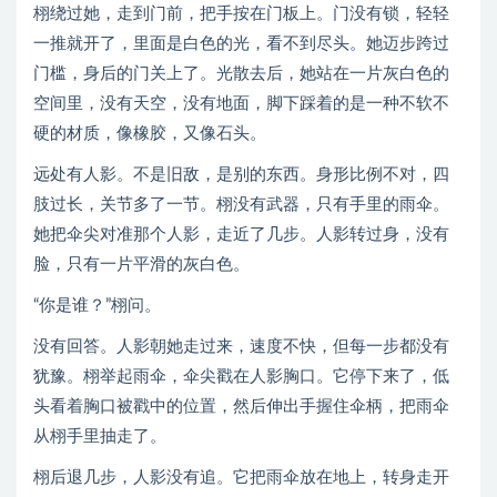
栩绕过她，走到门前，把手按在门板上。门没有锁，轻轻
一推就开了，里面是白色的光，看不到尽头。她迈步跨过
门槛，身后的门关上了。光散去后，她站在一片灰白色的
空间里，没有天空，没有地面，脚下踩着的是一种不软不
硬的材质，像橡胶，又像石头。
远处有人影。不是旧敌，是别的东西。身形比例不对，四
肢过长，关节多了一节。栩没有武器，只有手里的雨伞。
她把伞尖对准那个人影，走近了几步。人影转过身，没有
脸，只有一片平滑的灰白色。
“你是谁？”栩问。
没有回答。人影朝她走过来，速度不快，但每一步都没有
犹豫。栩举起雨伞，伞尖戳在人影胸口。它停下来了，低
头看着胸口被戳中的位置，然后伸出手握住伞柄，把雨伞
从栩手里抽走了。
栩后退几步，人影没有追。它把雨伞放在地上，转身走开