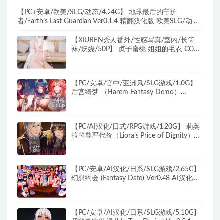
【PC+安卓/欧美/SLG/动态/4.24G】 地球最后的守护
者/Earth’s Last Guardian Ver0.1.4 精翻汉化版 欧美SLG/动态/
双端/4.24G
【XIUREN秀人番外/性感写真/室内/长筒
袜/妖娆/50P】 贞子蜜桃 姐姐的毛衣 COS
主题+沙发+比基尼泳装+妩媚+50P
【PC/安卓/官中/亚洲风/SLG游戏/1.0G】
后宫绮梦 （Harem Fantasy Demo）
Ver0.026 +MAC 官中步兵版+PC+安卓+亚
洲风SLG游戏+1.0G
【PC/AI汉化/日式/RPG游戏/1.20G】 莉奥
拉的尊严代价（Liora’s Price of Dignity）
Ver0.3 AI汉化步兵版+MOD+日式RPG游戏
+1.20G
【PC/安卓/AI汉化/日系/SLG游戏/2.65G】
幻想约会 (Fantasy Date) Ver0.48 AI汉化版
+PC+安卓+日系SLG游戏+2.65G
【PC/安卓/AI汉化/日系/SLG游戏/5.10G】