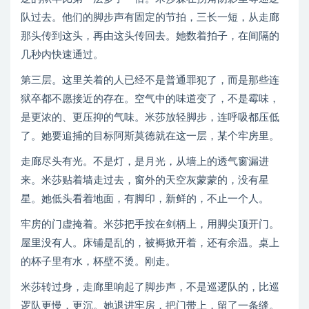
队过去。他们的脚步声有固定的节拍，三长一短，从走廊
那头传到这头，再由这头传回去。她数着拍子，在间隔的
几秒内快速通过。
第三层。这里关着的人已经不是普通罪犯了，而是那些连
狱卒都不愿接近的存在。空气中的味道变了，不是霉味，
是更浓的、更压抑的气味。米莎放轻脚步，连呼吸都压低
了。她要追捕的目标阿斯莫德就在这一层，某个牢房里。
走廊尽头有光。不是灯，是月光，从墙上的透气窗漏进
来。米莎贴着墙走过去，窗外的天空灰蒙蒙的，没有星
星。她低头看着地面，有脚印，新鲜的，不止一个人。
牢房的门虚掩着。米莎把手按在剑柄上，用脚尖顶开门。
屋里没有人。床铺是乱的，被褥掀开着，还有余温。桌上
的杯子里有水，杯壁不烫。刚走。
米莎转过身，走廊里响起了脚步声，不是巡逻队的，比巡
逻队更慢，更沉。她退进牢房，把门带上，留了一条缝。