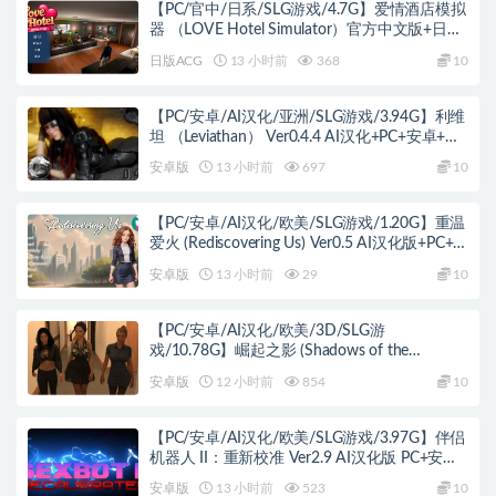
【PC/官中/日系/SLG游戏/4.7G】爱情酒店模拟
器 （LOVE Hotel Simulator）官方中文版+日系
SLG游戏+4.7G
日版ACG
13 小时前
368
10
【PC/安卓/AI汉化/亚洲/SLG游戏/3.94G】利维
坦 （Leviathan） Ver0.4.4 AI汉化+PC+安卓+亚
洲SLG游戏+3.94G
安卓版
13 小时前
697
10
【PC/安卓/AI汉化/欧美/SLG游戏/1.20G】重温
爱火 (Rediscovering Us) Ver0.5 AI汉化版+PC+安
卓+欧美SLG游戏+1.20G
安卓版
13 小时前
29
10
【PC/安卓/AI汉化/欧美/3D/SLG游
戏/10.78G】崛起之影 (Shadows of the
Ascendant) Day 3 August AI汉化版 PC+安卓
安卓版
12 小时前
854
10
+欧美3D SLG+10.78G
【PC/安卓/AI汉化/欧美/SLG游戏/3.97G】伴侣
机器人 II：重新校准 Ver2.9 AI汉化版 PC+安卓
+欧美SLG游戏+3.97G
安卓版
13 小时前
523
10