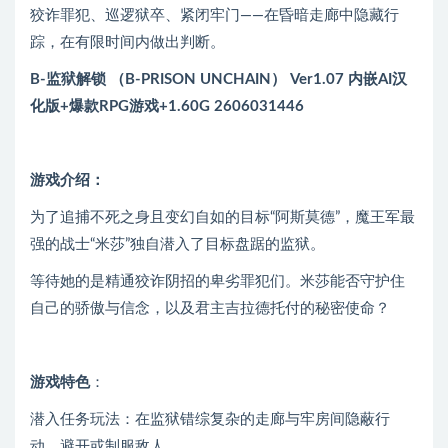
狡诈罪犯、巡逻狱卒、紧闭牢门——在昏暗走廊中隐藏行
踪，在有限时间内做出判断。
B-监狱解锁 （B-PRISON UNCHAIN） Ver1.07 内嵌AI汉
化版+爆款RPG游戏+1.60G 2606031446
游戏介绍：
为了追捕不死之身且变幻自如的目标“阿斯莫德”，魔王军最
强的战士“米莎”独自潜入了目标盘踞的监狱。
等待她的是精通狡诈阴招的卑劣罪犯们。米莎能否守护住
自己的骄傲与信念，以及君主吉拉德托付的秘密使命？
游戏特色
：
潜入任务玩法：在监狱错综复杂的走廊与牢房间隐蔽行
动，避开或制服敌人。