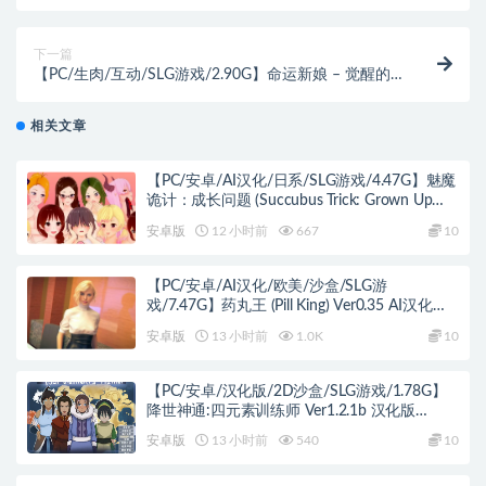
（ヤンデレお姉さんの神隠し） 内嵌AI汉化版+自带全
回想+日式3D游戏+4.20G
下一篇
【PC/生肉/互动/SLG游戏/2.90G】命运新娘 – 觉醒的
仪式 – （FORTUNE BRIDE – 絶頂開眼の儀式 ）
Ver1.10 生肉版+存档+互动SLG游戏+2.90G
相关文章
【PC/安卓/AI汉化/日系/SLG游戏/4.47G】魅魔
诡计：成长问题 (Succubus Trick: Grown Up
Problem) Ver0.9.7 AI汉化版+PC+安卓+日系SLG
安卓版
12 小时前
667
10
游戏+4.47G
【PC/安卓/AI汉化/欧美/沙盒/SLG游
戏/7.47G】药丸王 (Pill King) Ver0.35 AI汉化版
PC+安卓+欧美沙盒SLG+7.47G
安卓版
13 小时前
1.0K
10
【PC/安卓/汉化版/2D沙盒/SLG游戏/1.78G】
降世神通:四元素训练师 Ver1.2.1b 汉化版
+PC+安卓+2D沙盒SLG游戏+1.78G
安卓版
13 小时前
540
10