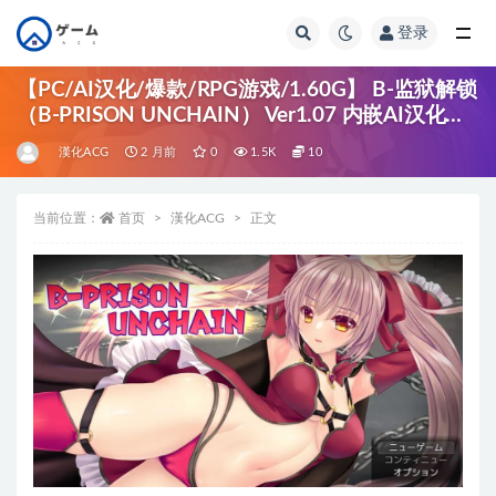
登录
全部
【PC/AI汉化/爆款/RPG游戏/1.60G】 B-监狱解锁
（B-PRISON UNCHAIN） Ver1.07 内嵌AI汉化版
+爆款RPG游戏+1.60G
漢化ACG
2 月前
0
1.5K
10
当前位置：
首页
漢化ACG
正文