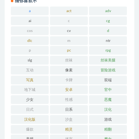
猜你喜欢不
a
act
adv
ai
c
cg
cos
cv
d
dlc
m
ntr
p
pc
rpg
slg
丝袜
丝袜美腿
互动
像素
冒险游戏
写真
卡牌
双端
地下城
安卓
官中
少女
性感
恶魔
日式
日系
汉化
汉化版
沙盒
游戏
爆款
精灵
精翻