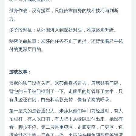
孤身作战：没有援军，只能依靠自身的战斗技巧与判断
力。
多阶段对抗：从外围潜入到深处对决，难度逐步升级。
秘密使命叙事：米莎的任务不止于追捕，还背负着君主托
付的更深层目的。
游戏故事：
监狱的铁门没有关严。米莎侧身挤进去，肩膀贴着门缝，
背包的带子被门框刮了一下。走廊里的灯管坏了大半，只
有几盏还在闪，白光和暗影交替，像有节奏的呼吸。
第一层关的是普通犯人。米莎从他们牢门前经过时，有人
拍栏杆，有人吹口哨，有人把手从缝隙里伸出来。她没有
看，脚步不停。第二层是重犯区，走廊更窄，门更厚，巡
逻的狱卒比第一层多了一倍。米莎躲在拐角阴影里等巡逻