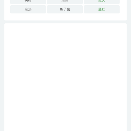
美腿
迷宫
魔女
魔法
鱼子酱
黑丝