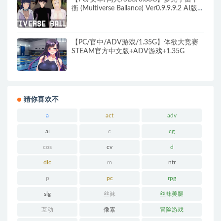
衡 (Multiverse Ballance) Ver0.9.9.9.2 AI版汉
化版+PC+安卓+3.86G
【PC/官中/ADV游戏/1.35G】体欲大竞赛
STEAM官方中文版+ADV游戏+1.35G
猜你喜欢不
a
act
adv
ai
c
cg
cos
cv
d
dlc
m
ntr
p
pc
rpg
slg
丝袜
丝袜美腿
互动
像素
冒险游戏