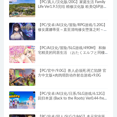
【PC/真人/汉化版/20G】家庭生活 Family
Life Ver1.9.5完结 精修汉化版 欧美QSP游戏
+攻略&补更+20GB
【PC/安卓/AI汉化/冒险/RPG游戏/1.20G】
修女露娜蒂亚～直至清纯修女堕落之时～
内嵌AI汉化版+作弊码+PC+安卓+冒险RPG
游戏+1.20G
【PC/AI汉化/冒险/SLG游戏/490M】 和御
宅精灵的同居生活 （おたくエルフと同棲
えっち） AI汉化版+冒险SLG游戏+490M
【PC/官中/9.0G】兽人必须死:死亡陷阱 官
方中文版+肉鸽塔防动作射击游戏+9.0G
【PC/安卓/AI汉化/日系/SLG游戏/6.12G】
回归本源 (Back to the Roots) Ver0.44-free
AI汉化版 PC+安卓+日系SLG游戏+6.12G
【PC/安卓/同人/SLG/3.86G】多元宇宙平