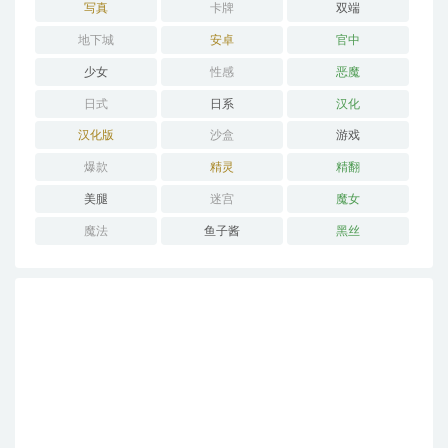
写真
卡牌
双端
地下城
安卓
官中
少女
性感
恶魔
日式
日系
汉化
汉化版
沙盒
游戏
爆款
精灵
精翻
美腿
迷宫
魔女
魔法
鱼子酱
黑丝