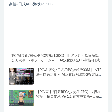
【PC/AI汉化/日式/RPG游戏/1.30G】 诅咒之月～恐怖游戏～
（祟りの月 ～ホラーゲーム～） AI汉化版+全CG存档+日式
RPG游戏+1.30G
【PC/AI汉化/日式/RPG游戏/900M】 NTR
法～国民之妻～ AI汉化版+日式RPG游戏
+900M
【PC/官中/日系RPG/少女/1.27G】世界树
牧场：精灵传承 Ver1.1 官方中文版+日系
RPG游戏+1.27G