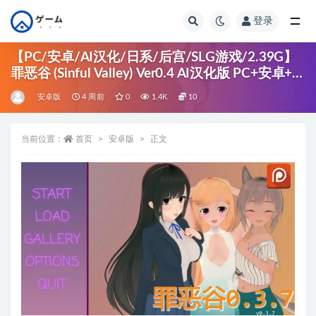
登录
全部
【PC/安卓/AI汉化/日系/后宫/SLG游戏/2.39G】
罪恶谷 (Sinful Valley) Ver0.4 AI汉化版 PC+安卓+日
系SLG+2.39G
安卓版
4 周前
0
1.4K
10
当前位置：
首页
安卓版
正文